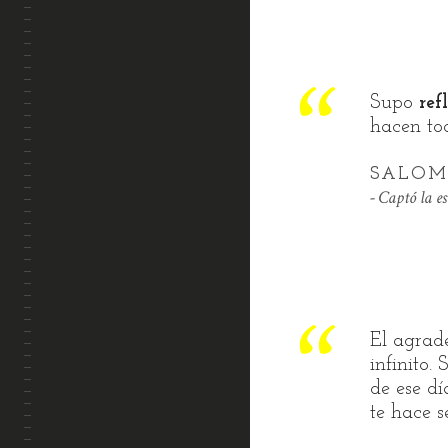
Supo
ref
hacen tod
SALOM
Captó la e
El agrad
infinito.
de ese dí
te hace s