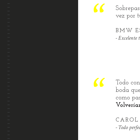
Sobrepas
vez por t
BMW E
Excelente 
Todo con 
boda que 
como pasa
Volveríam
CAROL
Todo perfe